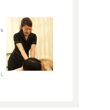
ける
ちし