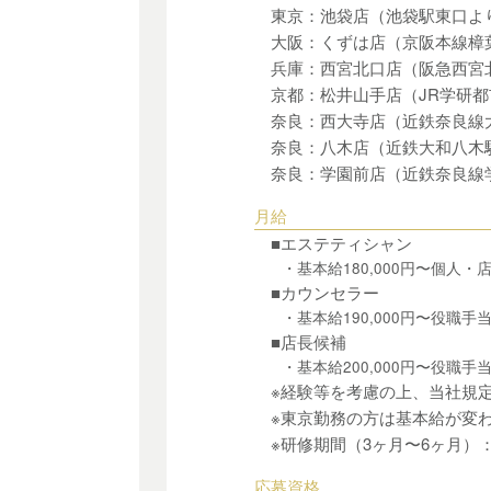
東京：池袋店（
池袋駅東口よ
大阪：くずは店（京阪本線樟
兵庫：西宮北口店（阪急西宮
京都：松井山手店（JR学研
奈良：西大寺店（近鉄奈良線
奈良：八木店（近鉄大和八木
奈良：学園前店（近鉄奈良線
月給
■エステティシャン
・基本給180,000円〜個人・店
■カウンセラー
・基本給190,000円〜役職手
■店長候補
・基本給200,000円〜役職手
※経験等を考慮の上、当社規
※東京勤務の方は基本給が変
※研修期間（3ヶ月〜6ヶ月）：
応募資格