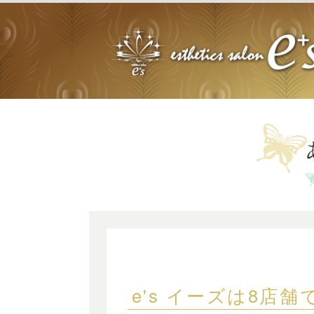
e's イーズは8店