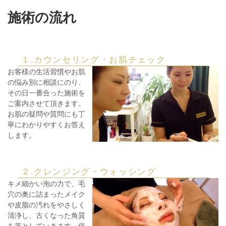
施術の流れ
１.カウンセリング・お肌チェック
お客様の生活習慣やお肌
の悩み別に相談にのり、
その日一番合った施術を
ご案内させて頂きます。
お肌の疑問や質問にも丁
寧にわかりやすくお答え
します。
２.クレンジング・ウォッシング
キメ細かい泡の力で、毛
穴の奥に詰まったメイク
や皮脂の汚れをやさしく
清浄し、古くなった角質
を落としていきます。保